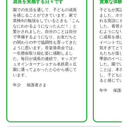
成長を実感する日々です
貴重な体験が
園での生活を通して、子どもの成長
子どもが英語に
を感じることができています。家で
ました。ホテル
英検®の勉強をしているときも「こん
れる英語にも反
なにわかるようになったんだ！」と
した。着替えの
驚かされました。自分のことは自分
むようになり、
で準備するようになり、お友だちと
に成長を感じて
の関わりの中で協調性も育ってきた
イベントでは、
ように思います。音楽発表会では、
気すぎてとても
一生懸命取り組む姿に感動しまし
もたちが楽しん
た。毎日が成長の連続で、キッズデ
季節のイベント
ュオインターナショナル名鉄星ヶ丘
した。園でいろ
園に通ってよかったと心から感じて
ことは、本当に
います。
し、子どもにと
ると感じていま
年少
保護者さま
年中
保護者