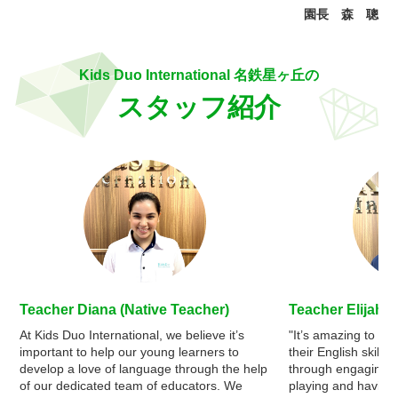
園長 森 聰
Kids Duo International 名鉄星ヶ丘の
スタッフ紹介
Teacher Diana (Native Teacher)
Teacher Elijah
At Kids Duo International, we believe it’s
"It’s amazing to se
important to help our young learners to
their English skills 
develop a love of language through the help
through engaging l
of our dedicated team of educators. We
playing and having 