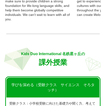
make sure to provide children a strong
get to experience a
foundation for life-long language skills, and
cultures with our fe
help them become globally competitive
throughout the yea
individuals. We can’t wait to learn with all of
can create lifelong
you.
Kids Duo International 名鉄星ヶ丘の
課外授業
学びを深める（受験クラス サイエンス そろタ
ッチ）
受験クラス：小学校受験に向けた基礎力や聞く力、考えて