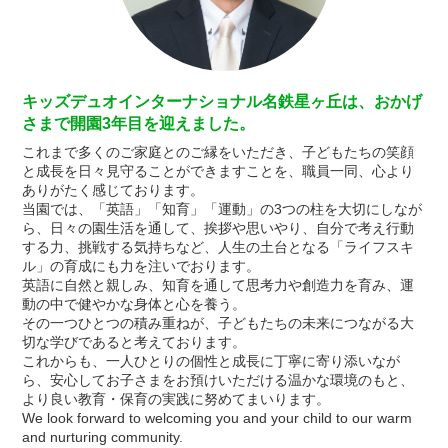
キッズデュオインターナショナル名鉄星ヶ丘は、おかげ
さまで開園3年目を迎えました。
これまで多くのご家庭とのご縁をいただき、子どもたちの笑顔
と成長を日々見守ることができますことを、職員一同、心より
ありがたく感じております。
当園では、「英語」「知育」「運動」の3つの柱を大切にしなが
ら、日々の園生活を通して、挨拶や思いやり、自分で考え行動
する力、挑戦する気持ちなど、人生の土台となる「ライフスキ
ル」の育成にも力を注いでおります。
英語に自然と親しみ、知育を通して思考力や創造力を育み、運
動の中で健やかな身体と心を養う。
その一つひとつの積み重ねが、子どもたちの未来につながる大
切な学びであると考えております。
これからも、一人ひとりの個性と成長に丁寧に寄り添いなが
ら、安心してお子さまをお預けいただける温かな環境のもと、
より良い教育・保育の実践に努めてまいります。
We look forward to welcoming you and your child to our warm
and nurturing community.