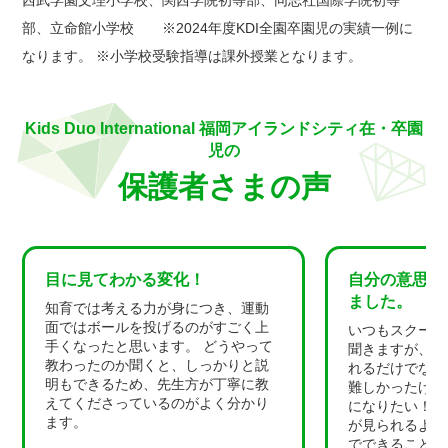
部、立命館小学校 ※2024年度KDI全園卒園児の実績一例に
なります。 ※小学校受験指導は課外授業となります。
Kids Duo International 福岡アイランドシティ在・卒園
児の
保護者さまの声
目に見てわかる変化！
自分の意思を
ました。
知育では考える力が身につき、運動
面ではボールを投げるのがすごく上
いつもスクール
手くなったと思います。 どうやって
聞きますが、習
教わったのか聞くと、しっかりと説
れるだけでなく
明もできるため、先生方が丁寧に教
難しかったけど
えてくださっているのがよく分かり
になりたい！な
ます。
が見られるよう
でできることが