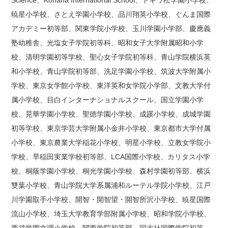
暁星小学校、さとえ学園小学校、品川翔英小学校、ぐんま国際
アカデミー初等部、関東学院小学校、玉川学園小学部、慶應義
塾幼稚舎、光塩女子学院初等科、昭和女子大学附属昭和小学
校、清明学園初等学校、聖心女子学院初等科、青山学院横浜英
和小学校、青山学院初等部、洗足学園小学校、筑波大学附属小
学校、東京女学館小学校、東洋英和女学院小学部、文教大学付
属小学校、目白インターナショナルスクール、国立学園小学
校、晃華学園小学校、聖徳学園小学校、成蹊小学校、成城学園
初等学校、東京学芸大学附属小金井小学校、東京都市大学付属
小学校、東京農業大学稲花小学校、明星小学校、立教女学院小
学校、早稲田実業学校初等部、LCA国際小学校、カリタス小学
校、桐蔭学園小学校、桐光学園小学校、森村学園初等部、横浜
雙葉小学校、青山学院大学系属浦和ルーテル学院小学校、江戸
川学園取手小学校、開智・開智望・開智所沢小学校、暁星国際
流山小学校、埼玉大学教育学部附属小学校、昭和学院小学校、
西武学園文理小学校、関西学院初等部、同志社国際学院初等