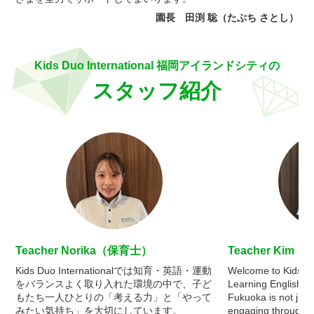
園長 田渕 聡（たぶち さとし）
Kids Duo International 福岡アイランドシティの
スタッフ紹介
Teacher Norika（保育士）
Teacher Kim（N
Kids Duo Internationalでは知育・英語・運動
Welcome to Kids Du
をバランスよく取り入れた環境の中で、子ど
Learning English at
もたち一人ひとりの「考える力」と「やって
Fukuoka is not just
みたい気持ち」を大切にしています。
engaging through int