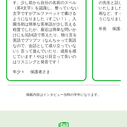
す。少し前から自分の名前のスペル
の先生と話した
（英4文字）を認識し、整っていない
いたしました。
文字ですがアルファベットで書ける
画など、すっか
ようになりました（すごい！）。入
うになりました
園当初は簡単な英単語が少し言える
年長
保護者
程度でしたが、最近は簡単な問いか
けにも3語4語で答えたり、独り言を
英語でブツブツ（なんちゃって英語
なので、会話として成り立っていな
い）言って遊んでいたり、成長を感
じています！やはり目立って良いの
はリスニングと発音です！
年少々
保護者さま
掲載内容はインタビュー当時の学年になります。