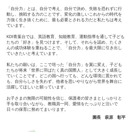
「自分力」とは、自分で考え、自分で決め、失敗を恐れずに行
動し、挑戦する力のことです。変化の激しいこれからの時代を
力強く生き抜くために、最も必要とされる力だと私たちは考え
ています。
KDI青葉台では、英語教育、知能教育、運動指導を通して子ども
たちの「好き」を見つけます。そして、それらを認め、たくさ
んの成功体験を重ねることで、「自分力」を最大限に引き出し
ていきたいと考えています。
私たちの願いは、ここで培った「自分力」を翼に変え、子ども
たちが将来「世界に羽ばたく真の国際人」として大きく成長し
ていくことです。どこの国へ行っても、どんな環境に置かれて
も、自分らしさを失わず、他者を思いやりながら世界を舞台に
活躍してほしいと願っています。
お子さまの無限の可能性を信じ、保護者の皆さまとしっかりと
手を取り合いながら、教職員一同、愛情をたっぷりと注いで
日々の保育に努めてまいります。
園長 萩原 彰平